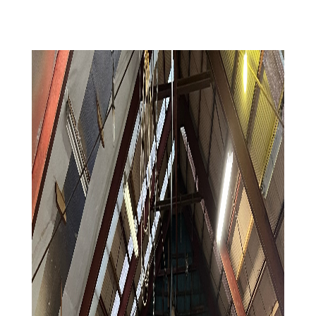
新着情報
会社概要
お問い合わせ
採用情報
〒380-0961
長野市安茂里小市2-19-2
tel.026-227-5544
© Terashima Kohmuten
Privacy Policy.