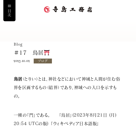
目次
ホーム
Blog
＃17 鳥居
私たちについて
2023.10.02
ブログ
寺島工務店の家づくり
鳥居
（とりい）とは、神社などにおいて神域と人間が住む俗
界を区画するもの（結界）であり、神域への入口を示すも
寺島の家に住まう人
の。
施工事例
一種の「門」である。 「鳥居」(2023年8月21日 (月)
サービス
20:54 UTCの版) 『ウィキペディア日本語版』