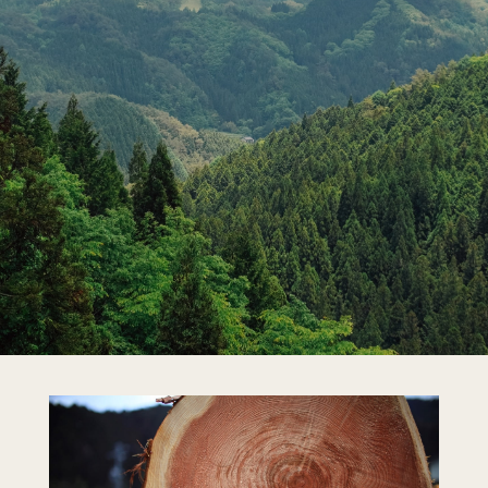
新着情報
会社概要
お問い合わせ
採用情報
〒380-0961
長野市安茂里小市2-19-2
tel.026-227-5544
© Terashima Kohmuten
Privacy Policy.