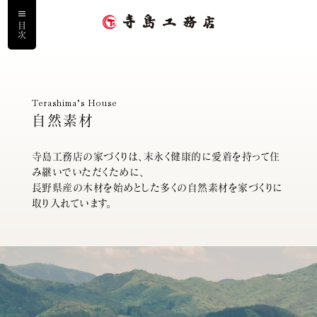
目次
ホーム
Terashima’s House
自然素材
私たちについて
寺島工務店の家づくりは、末永く健康的に愛着を持って住
寺島工務店の家づくり
み継いでいただくために、
長野県産の木材を始めとした多くの自然素材を家づくりに
取り入れています。
寺島の家に住まう人
施工事例
サービス