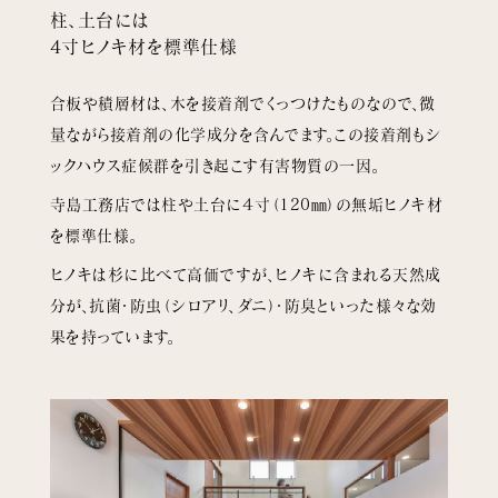
柱、土台には
4寸ヒノキ材を標準仕様
合板や積層材は、木を接着剤でくっつけたものなので、微
量ながら接着剤の化学成分を含んでます。この接着剤もシ
ックハウス症候群を引き起こす有害物質の一因。
寺島工務店では柱や土台に４寸（120㎜）の無垢ヒノキ材
を標準仕様。
ヒノキは杉に比べて高価ですが、ヒノキに含まれる天然成
分が、抗菌・防虫（シロアリ、ダニ）・防臭といった様々な効
果を持っています。