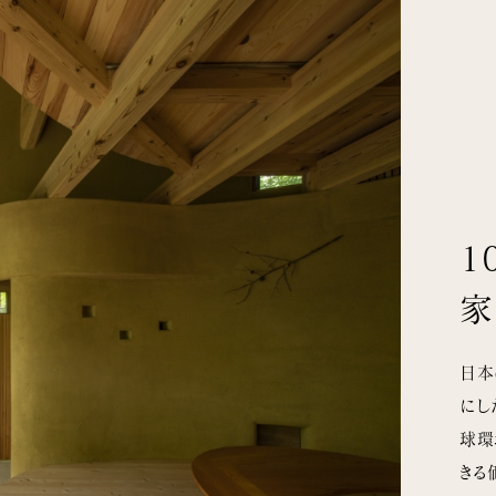
1
家
日本
にし
球環
きる