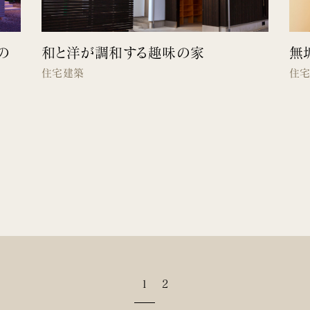
の
和と洋が調和する趣味の家
無
住宅建築
住
1
2