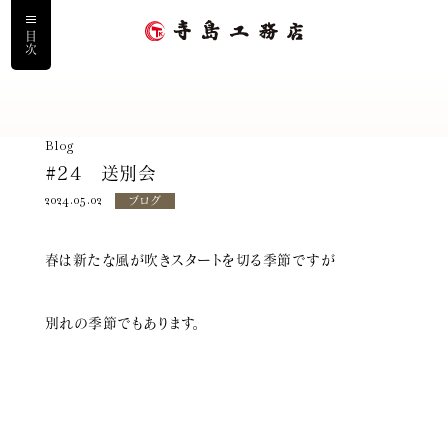
目次
ホーム
Blog
#24 送別会
私たちについて
2024.05.02
ブログ
寺島工務店の家づくり
春は新たな風が吹きスタートを切る季節ですが
寺島の家に住まう人
別れの季節でもあります。
施工事例
サービス