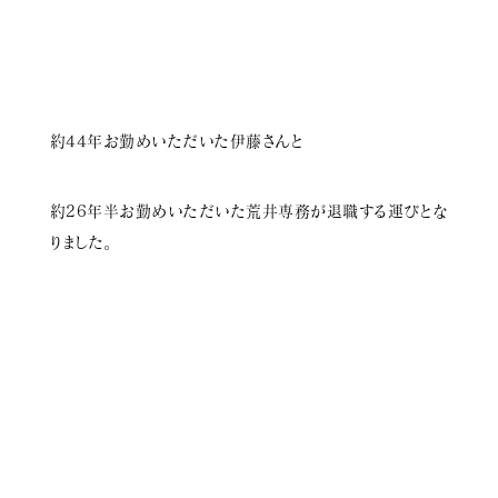
新着情報
会社概要
お問い合わせ
約44年お勤めいただいた伊藤さんと
採用情報
約26年半お勤めいただいた荒井専務が退職する運びとな
りました。
〒380-0961
長野市安茂里小市2-19-2
tel.026-227-5544
© Terashima Kohmuten
Privacy Policy.