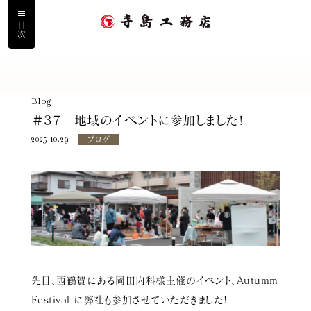
目次
ホーム
Blog
＃37 地域のイベントに参加しました!
私たちについて
2025.10.29
ブログ
寺島工務店の家づくり
寺島の家に住まう人
施工事例
先日、西鶴賀にある岡田内科様主催のイベント、Autumm
サービス
Festival に弊社も参加させていただきました!