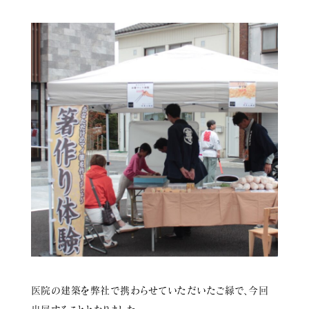
新着情報
会社概要
お問い合わせ
採用情報
〒380-0961
長野市安茂里小市2-19-2
tel.026-227-5544
医院の建築を弊社で携わらせていただいたご縁で、今回
© Terashima Kohmuten
Privacy Policy.