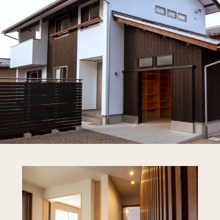
新着情報
会社概要
お問い合わせ
採用情報
〒380-0961
長野市安茂里小市2-19-2
tel.026-227-5544
© Terashima Kohmuten
Privacy Policy.