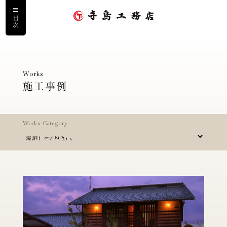
目次
ホーム
Works
施工事例
私たちについて
寺島工務店の家づくり
Works Category
寺島の家に住まう人
施工事例
サービス