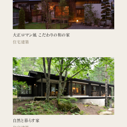
新着情報
会社概要
大正ロマン風 こだわりの和の家
お問い合わせ
住宅建築
採用情報
〒380-0961
長野市安茂里小市2-19-2
tel.026-227-5544
自然と暮らす家
© Terashima Kohmuten
Privacy Policy.