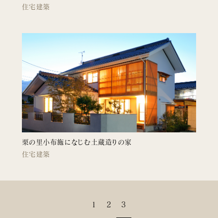
住宅建築
栗の里小布施になじむ土蔵造りの家
住宅建築
1
2
3